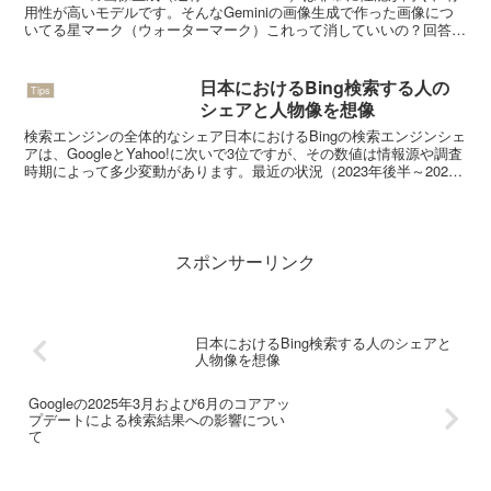
用性が高いモデルです。そんなGeminiの画像生成で作った画像につ
いてる星マーク（ウォーターマーク）これって消していいの？回答
→ 消してはいけません！Gemi...
日本におけるBing検索する人の
Tips
シェアと人物像を想像
検索エンジンの全体的なシェア日本におけるBingの検索エンジンシェ
アは、GoogleとYahoo!に次いで3位ですが、その数値は情報源や調査
時期によって多少変動があります。最近の状況（2023年後半～2025
年初頭のデータに基づく傾向） B...
スポンサーリンク
日本におけるBing検索する人のシェアと
人物像を想像
Googleの2025年3月および6月のコアアッ
プデートによる検索結果への影響につい
て