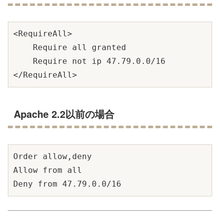
<RequireAll>

    Require all granted

    Require not ip 47.79.0.0/16

Apache 2.2以前の場合
Order allow,deny

Allow from all
