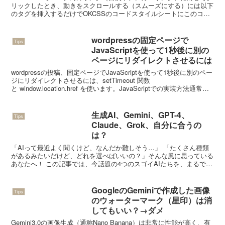
リックしたとき、動きをスクロールする（スムーズにする）には以下
のタグを挿入するだけでOKCSSのコードスタイルシートにこのコー
ドを追加するだけです。html { scro...
wordpressの固定ページで
Tips
JavaScriptを使って1秒後に別の
ページにリダイレクトさせるには
wordpressの投稿、固定ページでJavaScriptを使って1秒後に別のペー
ジにリダイレクトさせるには、setTimeout 関数
と window.location.href を使います。JavaScriptでの実装方法通常、
HTML...
生成AI、Gemini、GPT-4、
Tips
Claude、Grok、自分に合うの
は？
「AIって最近よく聞くけど、なんだか難しそう…」 「たくさん種類
があるみたいだけど、どれを選べばいいの？」そんな風に思っている
あなたへ！ この記事では、今話題の4つのスゴイAIたちを、まるで個
性豊かなキャラクターのようにご紹介します。 あな...
GoogleのGeminiで作成した画像
Tips
のウォーターマーク（星印）は消
してもいい？→ダメ
Gemini3.0の画像生成（通称Nano Banana）は非常に性能が高く、有