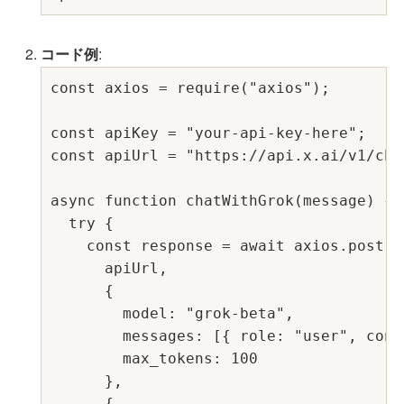
コード例
:
const axios = require("axios");

const apiKey = "your-api-key-here";

const apiUrl = "https://api.x.ai/v1/cha
async function chatWithGrok(message) {

  try {

    const response = await axios.post(

      apiUrl,

      {

        model: "grok-beta",

        messages: [{ role: "user", cont
        max_tokens: 100

      },

      {
