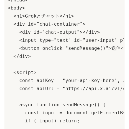
<body>

  <h1>Grokとチャット</h1>

  <div id="chat-container">

    <div id="chat-output"></div>

    <input type="text" id="user-input" 
    <button onclick="sendMessage()">送信</b
  </div>

  <script>

    const apiKey = "your-api-key-he
    const apiUrl = "https://api.x.ai/v1/ch
    async function sendMessage() {

      const input = document.getElementByI
      if (!input) return;
