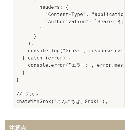
        headers: {

          "Content-Type": "application/j
          "Authorization": `Bearer ${api
        }

      }

    );

    console.log("Grok:", response.data.
  } catch (error) {

    console.error("エラー:", error.messag
  }

}

// テスト

注意点