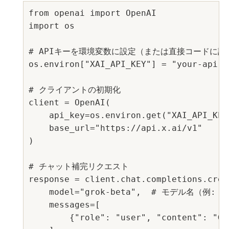
from openai import OpenAI

import os

# APIキーを環境変数に設定（または直接コードに記述
os.environ["XAI_API_KEY"] = "your-api-ke
# クライアントの初期化

client = OpenAI(

    api_key=os.environ.get("XAI_API_KEY"
    base_url="https://api.x.ai/v1"

)

# チャット補完リクエスト

response = client.chat.completions.creat
    model="grok-beta",  # モデル名（例: gr
    messages=[

        {"role": "user", "content":