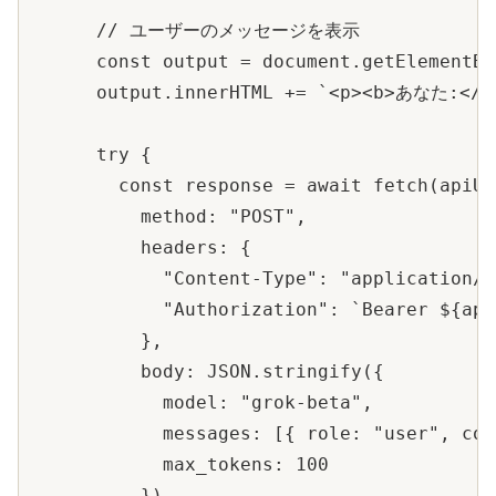
      // ユーザーのメッセージを表示

      const output = document.getElementBy
      output.innerHTML += `<p><b>あなた:</b>
      try {

        const response = await fetch(apiUrl
          method: "POST",

          headers: {

            "Content-Type": "application/j
            "Authorization": `Bearer ${api
          },

          body: JSON.stringify({

            model: "grok-beta",

            messages: [{ role: "user", con
            max_tokens: 100

          })
