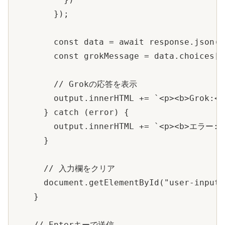
        });

        const data = await response.json();
        const grokMessage = data.choices[0
        // Grokの応答を表示

        output.innerHTML += `<p><b>Grok:</
      } catch (error) {

        output.innerHTML += `<p><b>エラー:</
      }

      // 入力欄をクリア

      document.getElementById("user-input"
    }

    // Enterキーで送信
