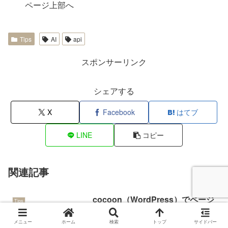
ページ上部へ
Tips
AI
api
スポンサーリンク
シェアする
X
Facebook
はてブ
LINE
コピー
関連記事
cocoon（WordPress）でページ
Tips
内リンクをスムーズにスクロール
する方法
メニュー
ホーム
検索
トップ
サイドバー